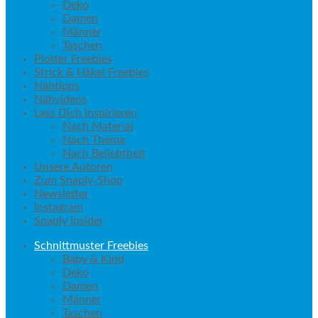
Deko
Damen
Männer
Taschen
Plotter Freebies
Strick & Häkel Freebies
Nähtipps
Nähvideos
Lass Dich inspirieren
Nach Material
Nach Thema
Nach Beliebtheit
Unsere Autoren
Zum Snaply-Shop
Newsletter
Instagram
Snaply Insider
Schnittmuster Freebies
Baby & Kind
Deko
Damen
Männer
Taschen