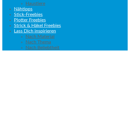
Haustiere
Nähtipps
Stick-Freebies
Plotter Freebies
Strick & Häkel Freebies
Lass Dich inspirieren
Nach Material
Nach Thema
Nach Beliebtheit