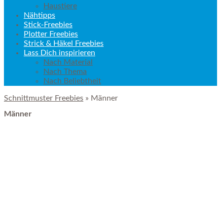
Haustiere
Nähtipps
Stick-Freebies
Plotter Freebies
Strick & Häkel Freebies
Lass Dich inspirieren
Nach Material
Nach Thema
Nach Beliebtheit
Schnittmuster Freebies
» Männer
Männer