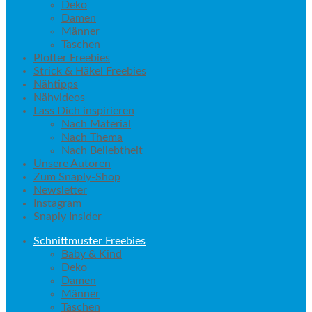
Deko
Damen
Männer
Taschen
Plotter Freebies
Strick & Häkel Freebies
Nähtipps
Nähvideos
Lass Dich inspirieren
Nach Material
Nach Thema
Nach Beliebtheit
Unsere Autoren
Zum Snaply-Shop
Newsletter
Instagram
Snaply Insider
Schnittmuster Freebies
Baby & Kind
Deko
Damen
Männer
Taschen