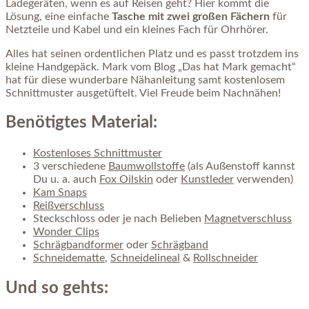
Ladegeräten, wenn es auf Reisen geht? Hier kommt die
Lösung, eine einfache
Tasche mit zwei großen Fächern
für
Netzteile und Kabel und ein kleines Fach für Ohrhörer.
Alles hat seinen ordentlichen Platz und es passt trotzdem ins
kleine Handgepäck. Mark vom Blog „Das hat Mark gemacht“
hat für diese wunderbare Nähanleitung samt kostenlosem
Schnittmuster ausgetüftelt. Viel Freude beim Nachnähen!
Benötigtes Material:
Kostenloses Schnittmuster
3 verschiedene
Baumwollstoffe
(als Außenstoff kannst
Du u. a. auch
Fox Oilskin
oder
Kunstleder
verwenden)
Kam Snaps
Reißverschluss
Steckschloss oder je nach Belieben
Magnetverschluss
Wonder Clips
Schrägbandformer
oder
Schrägband
Schneidematte
,
Schneidelineal
&
Rollschneider
Und so gehts: