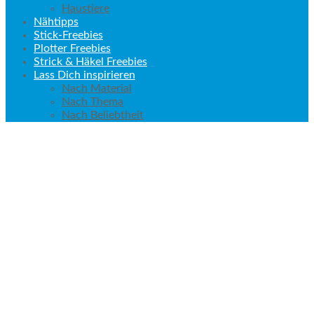
Haustiere
Nähtipps
Stick-Freebies
Plotter Freebies
Strick & Häkel Freebies
Lass Dich inspirieren
Nach Material
Nach Thema
Nach Beliebtheit