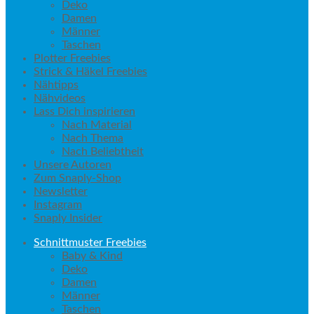
Deko
Damen
Männer
Taschen
Plotter Freebies
Strick & Häkel Freebies
Nähtipps
Nähvideos
Lass Dich inspirieren
Nach Material
Nach Thema
Nach Beliebtheit
Unsere Autoren
Zum Snaply-Shop
Newsletter
Instagram
Snaply Insider
Schnittmuster Freebies
Baby & Kind
Deko
Damen
Männer
Taschen