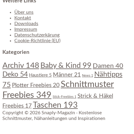
Weitere Links
Über uns
Kontakt
Downloads
Impressum
Datenschutzerkärung
Cookie-Richtlinie (EU)
Kategorien
Archiv
148
Baby & Kind
99
Damen
40
Nähtipps
Deko
54
Männer
21
Haustiere
5
News
1
Schnittmuster
75
Plotter Freebies
20
Freebies
349
Strick & Häkel
Stick-Freebies
1
Taschen
193
Freebies
17
Copyright © 2026 Snaply-Magazin · Kostenlose
Schnittmuster, Nähanleitungen und Inspirationen