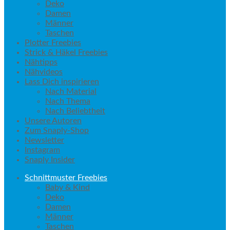
Deko
Damen
Männer
Taschen
Plotter Freebies
Strick & Häkel Freebies
Nähtipps
Nähvideos
Lass Dich inspirieren
Nach Material
Nach Thema
Nach Beliebtheit
Unsere Autoren
Zum Snaply-Shop
Newsletter
Instagram
Snaply Insider
Schnittmuster Freebies
Baby & Kind
Deko
Damen
Männer
Taschen