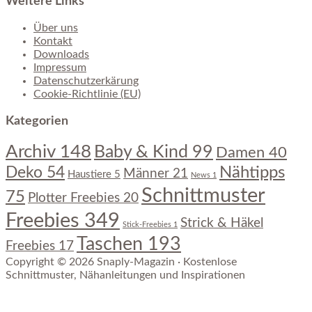
Weitere Links
Über uns
Kontakt
Downloads
Impressum
Datenschutzerkärung
Cookie-Richtlinie (EU)
Kategorien
Archiv
148
Baby & Kind
99
Damen
40
Nähtipps
Deko
54
Männer
21
Haustiere
5
News
1
Schnittmuster
75
Plotter Freebies
20
Freebies
349
Strick & Häkel
Stick-Freebies
1
Taschen
193
Freebies
17
Copyright © 2026 Snaply-Magazin · Kostenlose
Schnittmuster, Nähanleitungen und Inspirationen