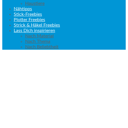
Haustiere
Nähtipps
Stick-Freebies
Plotter Freebies
Strick & Häkel Freebies
Lass Dich inspirieren
Nach Material
Nach Thema
Nach Beliebtheit