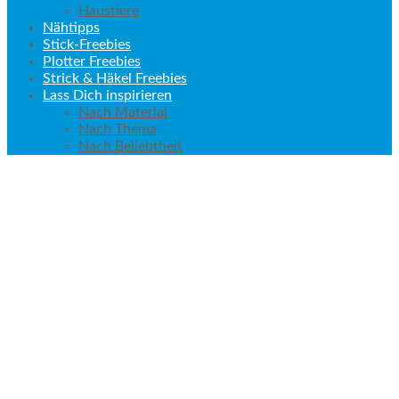
Haustiere
Nähtipps
Stick-Freebies
Plotter Freebies
Strick & Häkel Freebies
Lass Dich inspirieren
Nach Material
Nach Thema
Nach Beliebtheit