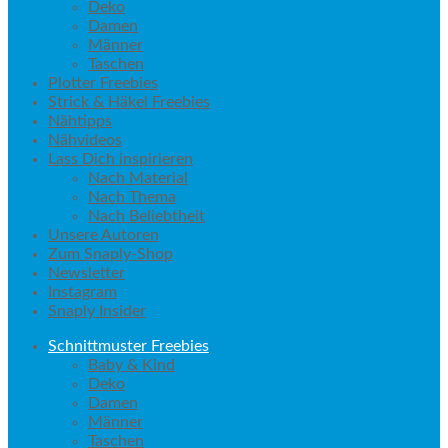
Deko
Damen
Männer
Taschen
Plotter Freebies
Strick & Häkel Freebies
Nähtipps
Nähvideos
Lass Dich inspirieren
Nach Material
Nach Thema
Nach Beliebtheit
Unsere Autoren
Zum Snaply-Shop
Newsletter
Instagram
Snaply Insider
Schnittmuster Freebies
Baby & Kind
Deko
Damen
Männer
Taschen