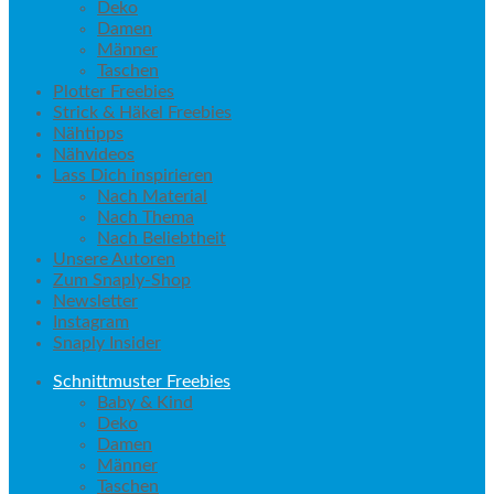
Deko
Damen
Männer
Taschen
Plotter Freebies
Strick & Häkel Freebies
Nähtipps
Nähvideos
Lass Dich inspirieren
Nach Material
Nach Thema
Nach Beliebtheit
Unsere Autoren
Zum Snaply-Shop
Newsletter
Instagram
Snaply Insider
Schnittmuster Freebies
Baby & Kind
Deko
Damen
Männer
Taschen