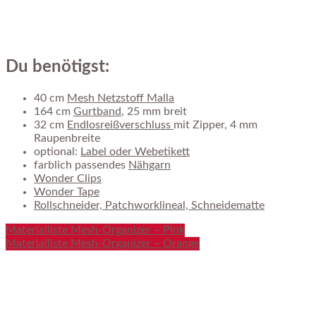
Du benötigst:
40 cm
Mesh Netzstoff Malla
164 cm
Gurtband
, 25 mm breit
32 cm
Endlosreißverschluss
mit Zipper, 4 mm
Raupenbreite
optional:
Label oder Webetikett
farblich passendes
Nähgarn
Wonder Clips
Wonder Tape
Rollschneider, Patchworklineal, Schneidematte
Materialliste Mesh-Organizer – Pink
Materialliste Mesh-Organizer – Orange