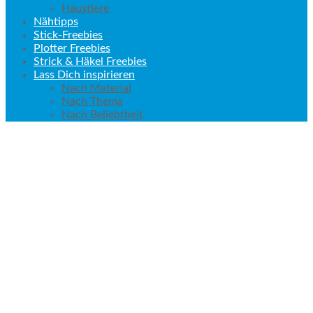
Haustiere
Nähtipps
Stick-Freebies
Plotter Freebies
Strick & Häkel Freebies
Lass Dich inspirieren
Nach Material
Nach Thema
Nach Beliebtheit