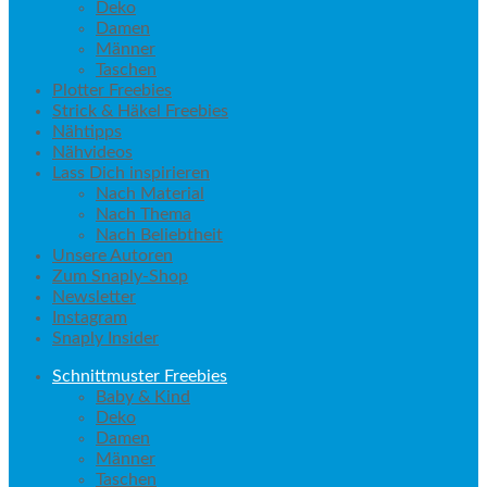
Deko
Damen
Männer
Taschen
Plotter Freebies
Strick & Häkel Freebies
Nähtipps
Nähvideos
Lass Dich inspirieren
Nach Material
Nach Thema
Nach Beliebtheit
Unsere Autoren
Zum Snaply-Shop
Newsletter
Instagram
Snaply Insider
Schnittmuster Freebies
Baby & Kind
Deko
Damen
Männer
Taschen