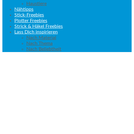
Haustiere
Nähtipps
Stick-Freebies
Plotter Freebies
Strick & Häkel Freebies
Lass Dich inspirieren
Nach Material
Nach Thema
Nach Beliebtheit