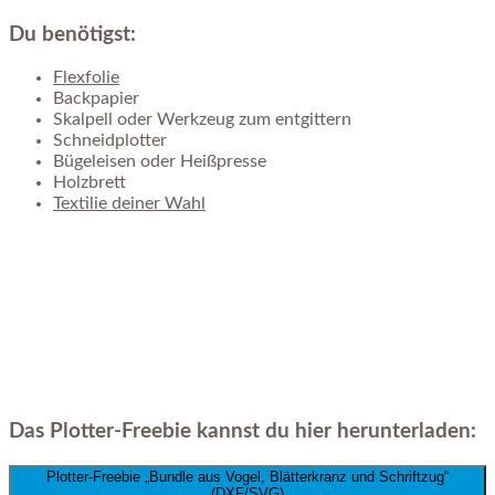
Du benötigst:
Flexfolie
Backpapier
Skalpell oder Werkzeug zum entgittern
Schneidplotter
Bügeleisen oder Heißpresse
Holzbrett
Textilie deiner Wahl
Das Plotter-Freebie kannst du hier herunterladen:
Plotter-Freebie „Bundle aus Vogel, Blätterkranz und Schriftzug“
(DXF/SVG)