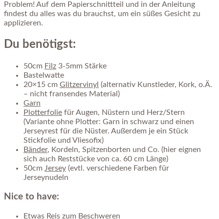
Problem! Auf dem Papierschnittteil und in der Anleitung
findest du alles was du brauchst, um ein süßes Gesicht zu
applizieren.
Du benötigst:
50cm
Filz
3-5mm Stärke
Bastelwatte
20×15 cm
Glitzervinyl
(alternativ Kunstleder, Kork, o.Ä.
– nicht fransendes Material)
Garn
Plotterfolie
für Augen, Nüstern und Herz/Stern
(Variante ohne Plotter: Garn in schwarz und einen
Jerseyrest für die Nüster. Außerdem je ein Stück
Stickfolie und Vliesofix)
Bänder
, Kordeln, Spitzenborten und Co. (hier eignen
sich auch Reststücke von ca. 60 cm Länge)
50cm
Jersey
(evtl. verschiedene Farben für
Jerseynudeln
Nice to have:
Etwas Reis zum Beschweren