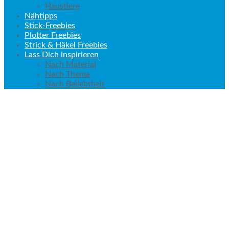
Haustiere
Nähtipps
Stick-Freebies
Plotter Freebies
Strick & Häkel Freebies
Lass Dich inspirieren
Nach Material
Nach Thema
Nach Beliebtheit