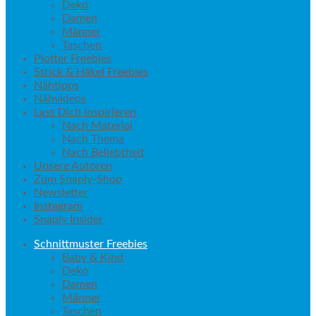
Deko
Damen
Männer
Taschen
Plotter Freebies
Strick & Häkel Freebies
Nähtipps
Nähvideos
Lass Dich inspirieren
Nach Material
Nach Thema
Nach Beliebtheit
Unsere Autoren
Zum Snaply-Shop
Newsletter
Instagram
Snaply Insider
Schnittmuster Freebies
Baby & Kind
Deko
Damen
Männer
Taschen