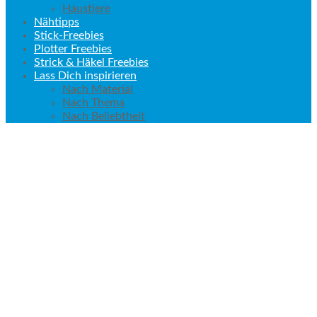
Haustiere
Nähtipps
Stick-Freebies
Plotter Freebies
Strick & Häkel Freebies
Lass Dich inspirieren
Nach Material
Nach Thema
Nach Beliebtheit