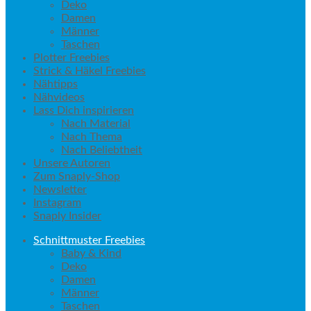
Deko
Damen
Männer
Taschen
Plotter Freebies
Strick & Häkel Freebies
Nähtipps
Nähvideos
Lass Dich inspirieren
Nach Material
Nach Thema
Nach Beliebtheit
Unsere Autoren
Zum Snaply-Shop
Newsletter
Instagram
Snaply Insider
Schnittmuster Freebies
Baby & Kind
Deko
Damen
Männer
Taschen