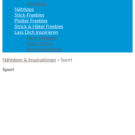
Haustiere
Nähtipps
Stick-Freebies
Plotter Freebies
Strick & Häkel Freebies
Lass Dich inspirieren
Nach Material
Nach Thema
Nach Beliebtheit
Nähideen & Inspirationen
» Sport
Sport