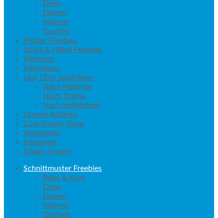
Deko
Damen
Männer
Taschen
Plotter Freebies
Strick & Häkel Freebies
Nähtipps
Nähvideos
Lass Dich inspirieren
Nach Material
Nach Thema
Nach Beliebtheit
Unsere Autoren
Zum Snaply-Shop
Newsletter
Instagram
Snaply Insider
Schnittmuster Freebies
Baby & Kind
Deko
Damen
Männer
Taschen